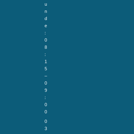
u
n
d
e
:
0
8
:
1
5
–
0
9
:
0
0
0
3