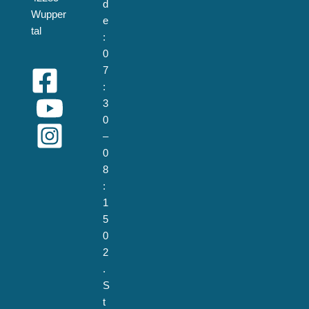
d
Wupper
e
tal
:
0
7
:
3
0
–
0
8
:
1
5
0
2
.
S
t