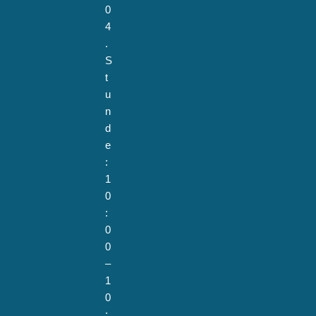
0
4
.
S
t
u
n
d
e
:
1
0
:
0
0
–
1
0
: