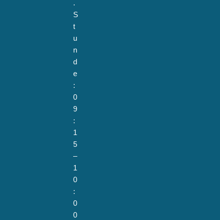
.
S
t
u
n
d
e
:
0
9
:
1
5
–
1
0
:
0
0