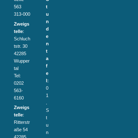
563
t
313-000
u
n
Zweigs
d
telle
:
e
Schluch
n
tstr. 30
t
42285
a
Wupper
f
tal
e
Tel:
l:
0202
0
563-
1
6160
.
Zweigs
S
telle
:
t
Ritterstr
u
aße 54
n
42285