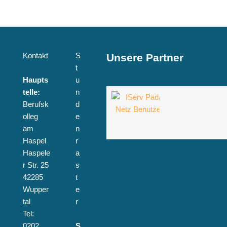
Kontakt
S
Unsere Partner
t
Haupts
u
telle:
n
Berufsk
d
olleg
e
am
n
Haspel
r
Haspele
a
r Str. 25
s
42285
t
Wupper
e
tal
r
Tel:
0202
S