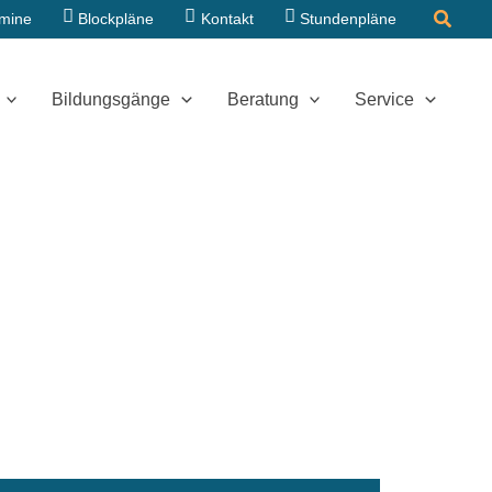
Suche
rmine
Blockpläne
Kontakt
Stundenpläne
Bildungsgänge
Beratung
Service